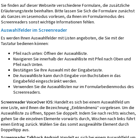
Sie finden auf dieser Webseite verschiedene Formulare, die zusätzliche
Erläuterungstexte beinhalten. Bitte lassen Sie Sich die Formulare zunächst
als Ganzes im Lesemodus vorlesen, da Ihnen im Formularmodus des
Screenreaders sonst wichtige Informationen fehlen.
Auswahlfelder im Screenreader
Es werden Ihnen Auswahlfelder mit Listen angeboten, die Sie mit der
Tastatur bedienen können:
Pfeil nach unten: Öffnen der Auswahlliste.
Navigieren Sie innerhalb der Auswahlliste mit Pfeil nach Oben und
Pfeil nach Unten.
Bestätigen Sie Ihre Auswahl mit der Eingabetaste.
Die Auswahlliste kann durch Eingabe von Buchstaben in das
Eingabefeld eingeschränkt werden.
Verwenden Sie die Auswahllisten nur im Formularbedienmodus des
Screenreaders.
Screenreader VoiceOver IOS:
Handelt es sich bei einem Auswahlfeld um
eine Liste, wird Ihnen die Bezeichnung „Einblendmenü“ vorgelesen. Um die
Auswahlliste zu öffnen, tippen Sie doppelt. Indem Sie nach rechts wischen,
gehen Sie die einzelnen Elemente vorwärts durch, Wischen nach links führt
einen Eintrag zurück. Wählen Sie das somit ausgewählte Element durch
Doppeltipp aus.
Screenreader Talkback Android:
Handelt es sich bei einem Auswahlfeld um