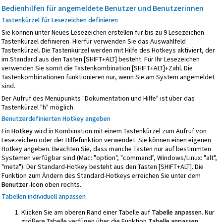
Bedienhilfen für angemeldete Benutzer und Benutzerinnen
Tastenkürzel für Lesezeichen definieren
Sie können unter Neues Lesezeichen erstellen für bis zu 9 Lesezeichen
Tastenkürzel definieren. Hierfür verwenden Sie das Auswahlfeld
Tastenkürzel. Die Tastenkürzel werden mit Hilfe des Hotkeys aktiviert, der
im Standard aus den Tasten [SHIFT+ALT] besteht. Für Ihr Lesezeichen
verwenden Sie somit die Tastenkombination [SHIFT+ALT]+Zahl. Die
Tastenkombinationen funktionieren nur, wenn Sie am System angemeldet
sind.
Der Aufruf des Menüpunkts "Dokumentation und Hilfe" ist über das
Tastenkürzel "h" möglich.
Benutzerdefinierten
Hotkey angeben
Ein
Hotkey
wird in Kombination mit einem Tastenkürzel zum Aufruf von
Lesezeichen oder der Hilfefunktion verwendet. Sie können einen eigenen
Hotkey angeben. Beachten Sie, dass manche Tasten nur auf bestimmten
Systemen verfügbar sind (Mac: "option", "command", Windows/Linux: "alt",
"meta"). Der Standard-Hotkey besteht aus den Tasten [SHIFT+ALT]. Die
Funktion zum Ändern des Standard-Hotkeys erreichen Sie unter dem
Benutzer-Icon
oben rechts.
Tabellen individuell anpassen
Klicken Sie am oberen Rand einer Tabelle auf
Tabelle anpassen
. Nur
größere Tabelle verfügen über die Funktion
Tabelle anpassen