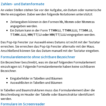
Zahlen- und Datenformate
An vielen Stellen stehen Sie vor der Aufgabe, ein Datum oder numerische
Werte einzugeben. Dabei werden folgende Notationen unterstützt:
Zeitangaben können in den Formen
hh, hh:mm
oder
hh:mm:ss
angegeben werden.
Ein Datum kann in der Form
TTMMJJ, TTMMJJJJ, TT.MM.JJ,
TT.MM.JJJJ, MM/TT/JJ oder MM/TT/JJJJ
eingegeben werden.
Das Pop-Up Fenster zur Auswahl eines Datums ist nicht mit der Tastatur
erreichen. Sie erreichen das Pop-Up Fenster alternativ mit der Maus.
Anschließend können Sie das Datum manuell mit der Tastatur eingeben.
Formularelemente ohne sichtbare Bezeichner
Ein Bezeichner beschreibt, was im darauf folgenden Formularlement
einzutragen ist. Folgende Formularelemente haben keine sichtbaren
Bezeichner.
Eingabefelder in Tabellen und Bäumen
Auswahllisten in Tabellen und Bäumen
In Tabellen und Baumstrukturen muss das Formularelement über die
Beschreibung im Header der Tabelle oder Baumstruktur identifiziert
werden.
Formulare im Screenreader